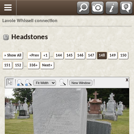
Français
Lavoie Whissell connection
Headstones
» Show All
«Prev
«1
...
144
145
146
147
148
149
150
151
152
...
336»
Next»