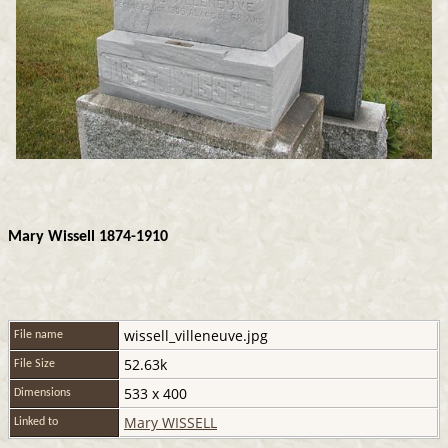
Mary Wissell 1874-1910
wissell_villeneuve.jpg
File name
52.63k
File Size
533 x 400
Dimensions
Mary WISSELL
Linked to