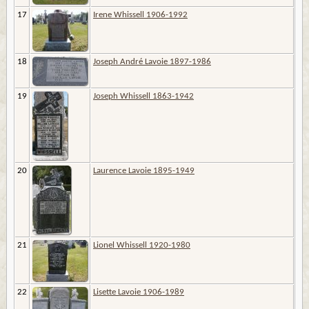
17
Irene Whissell 1906-1992
18
Joseph André Lavoie 1897-1986
19
Joseph Whissell 1863-1942
20
Laurence Lavoie 1895-1949
21
Lionel Whissell 1920-1980
22
Lisette Lavoie 1906-1989