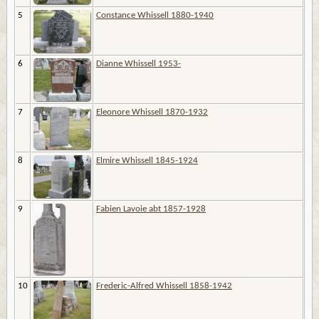
5
Constance Whissell 1880-1940
6
Dianne Whissell 1953-
7
Eleonore Whissell 1870-1932
8
Elmire Whissell 1845-1924
9
Fabien Lavoie abt 1857-1928
10
Frederic-Alfred Whissell 1858-1942