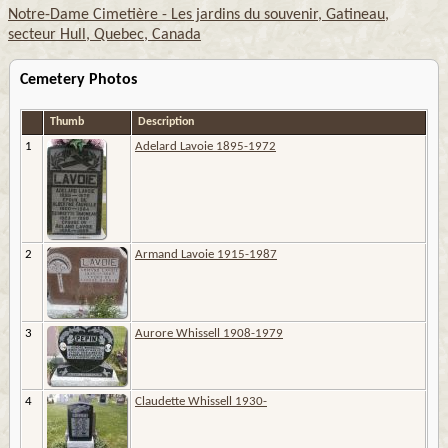
Notre-Dame Cimetière - Les jardins du souvenir, Gatineau,
secteur Hull, Quebec, Canada
Cemetery Photos
Thumb
Description
1
Adelard Lavoie 1895-1972
2
Armand Lavoie 1915-1987
3
Aurore Whissell 1908-1979
4
Claudette Whissell 1930-