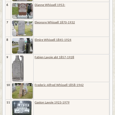
6
Dianne Whissell 1953-
7
Eleonore Whissell 1870-1932
8
Elmire Whissell 1845-1924
9
Fabien Lavoie abt 1857-1928
10
Frederic-Alfred Whissell 1858-1942
11
Gaston Lavoie 1923-1979