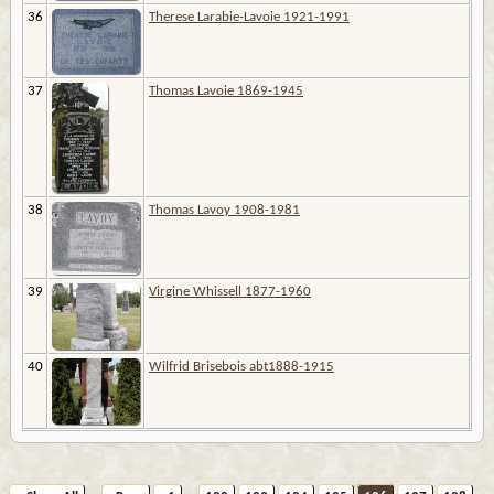
36
Therese Larabie-Lavoie 1921-1991
37
Thomas Lavoie 1869-1945
38
Thomas Lavoy 1908-1981
39
Virgine Whissell 1877-1960
40
Wilfrid Brisebois abt1888-1915