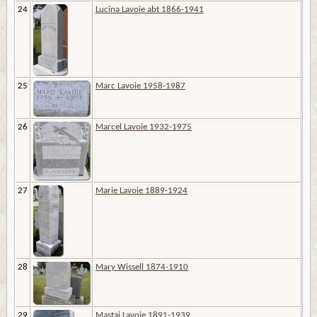
24
Lucina Lavoie abt 1866-1941
25
Marc Lavoie 1958-1987
26
Marcel Lavoie 1932-1975
27
Marie Lavoie 1889-1924
28
Mary Wissell 1874-1910
29
Mastai Lavoie 1891-1939