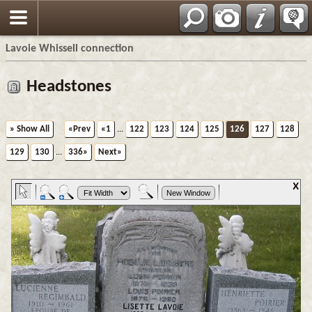
Français
Lavoie Whissell connection
Headstones
» Show All
«Prev
«1
...
122
123
124
125
126
127
128
129
130
...
336»
Next»