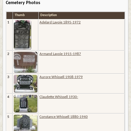
Cemetery Photos
Thumb
Description
1
Adelard Lavoie 1895-1972
2
Armand Lavoie 1915-1987
3
Aurore Whissell 1908-1979
4
Claudette Whissell 1930-
5
Constance Whissell 1880-1940