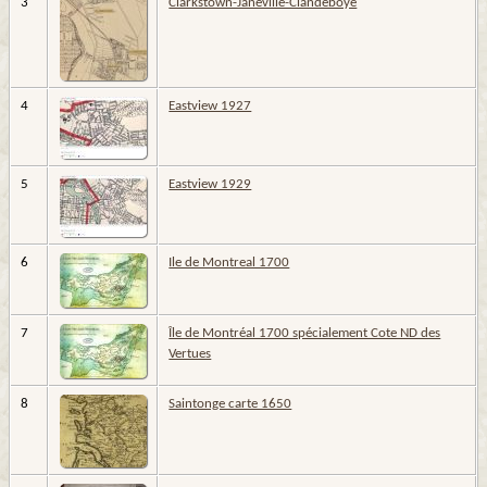
3
Clarkstown-Janeville-Clandeboye
4
Eastview 1927
5
Eastview 1929
6
Ile de Montreal 1700
7
Île de Montréal 1700 spécialement Cote ND des
Vertues
8
Saintonge carte 1650