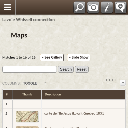
Français
Lavoie Whissell connection
Maps
Matches 1 to 16 of 16
» See Gallery
» Slide Show
COL
UMN
S:
TOGGLE
#
Thumb
Description
1
2
carte de l'Ile Jesus (Laval), Quebec 1831