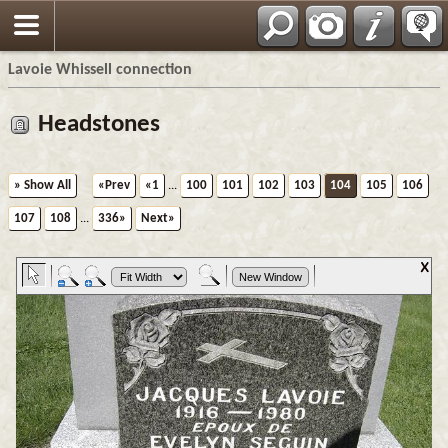
Français
Lavoie Whissell connection
Headstones
» Show All
«Prev
«1
...
100
101
102
103
104
105
106
107
108
...
336»
Next»