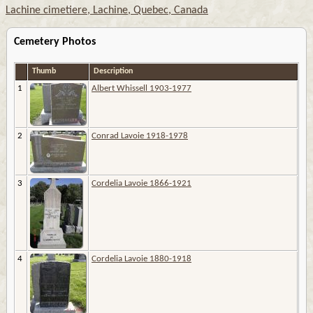
Lachine cimetiere, Lachine, Quebec, Canada
Cemetery Photos
Thumb
Description
1
Albert Whissell 1903-1977
2
Conrad Lavoie 1918-1978
3
Cordelia Lavoie 1866-1921
4
Cordelia Lavoie 1880-1918