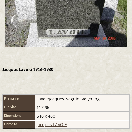
Jacques Lavoie 1916-1980
LavoieJacques_SeguinEvelyn.jpg
File name
117.9k
File Size
640 x 480
Dimensions
Jacques LAVOIE
Linked to