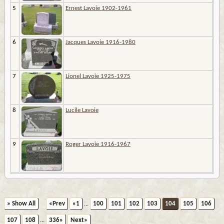
5
Ernest Lavoie 1902-1961
6
Jacques Lavoie 1916-1980
7
Lionel Lavoie 1925-1975
8
Lucile Lavoie
9
Roger Lavoie 1916-1967
» Show All
«Prev
«1
...
100
101
102
103
104
105
106
107
108
...
336»
Next»