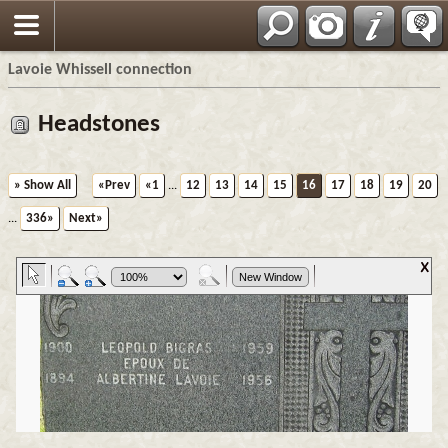
Français
Lavoie Whissell connection
Headstones
» Show All
«Prev
«1
...
12
13
14
15
16
17
18
19
20
...
336»
Next»