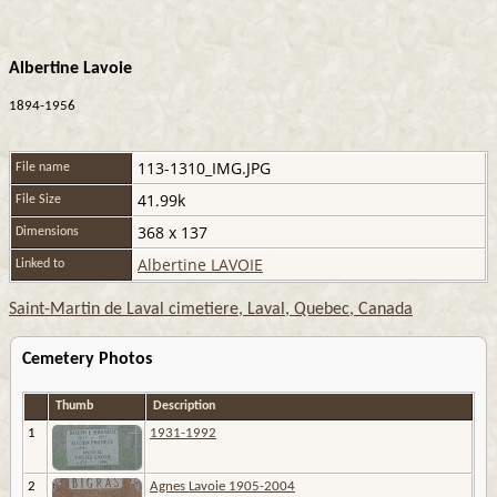
Albertine Lavoie
1894-1956
113-1310_IMG.JPG
File name
41.99k
File Size
368 x 137
Dimensions
Albertine LAVOIE
Linked to
Saint-Martin de Laval cimetiere, Laval, Quebec, Canada
Cemetery Photos
Thumb
Description
1
1931-1992
2
Agnes Lavoie 1905-2004