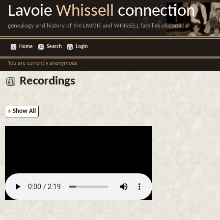
Lavoie
Whissell
connection
genealogy and history of the LAVOIE and WHISSELL families of Canada
Home
Search
Login
You are currently anonymous
Recordings
» Show All