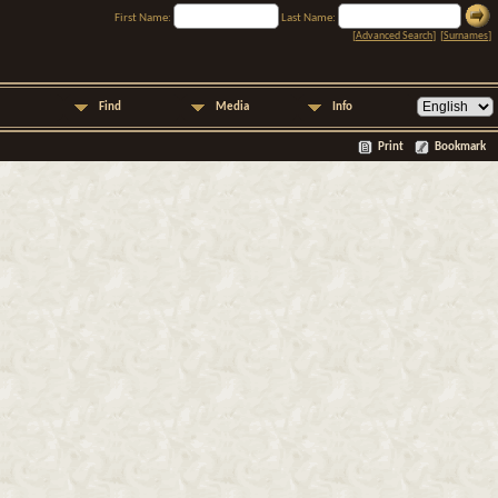
First Name:
Last Name:
[
Advanced Search
] [
Surnames
]
Find
Media
Info
Print
Bookmark