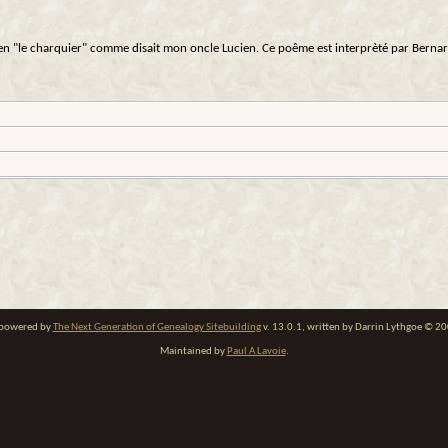
 bien "le charquier" comme disait mon oncle Lucien. Ce poême est interprèté par Bern
e powered by
The Next Generation of Genealogy Sitebuilding
v. 13.0.1, written by Darrin Lythgoe © 2
Maintained by
Paul A Lavoie
.